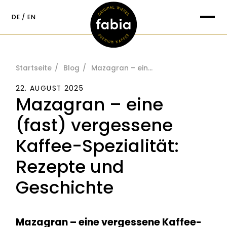
springen
DE
EN
Suche nach:
Startseite
Blog
Mazagran – eine (fast) vergessene Kaffee-Spezialität: Rezepte und Geschichte
22. AUGUST 2025
Mazagran – eine
(fast) vergessene
Kaffee-Spezialität:
Rezepte und
Geschichte
Mazagran – eine vergessene Kaffee-