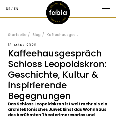
springen
DE
EN
Suche nach:
Startseite
Blog
Kaffeehausgespräch Schloss Leopoldskron: Geschichte, Kultur & inspirierende Begegnungen
13. MÄRZ 2026
Kaffeehausgespräch
Schloss Leopoldskron:
Geschichte, Kultur &
inspirierende
Begegnungen
Das Schloss Leopoldskron ist weit mehr als ein
architektonisches Juwel: Einst das Wohnhaus
des berühmten Theaterimpresarios und